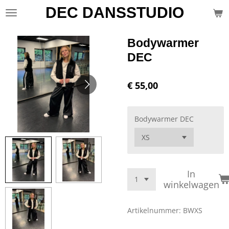
DEC DANSSTUDIO
Ga
direct
naar
Bodywarmer
de
hoofdinhoud
DEC
€ 55,00
Bodywarmer DEC
In
winkelwagen
Artikelnummer:
BWXS