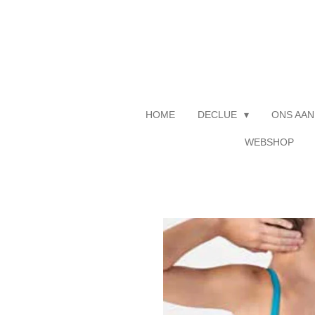
Ga
direct
naar
de
hoofdinhoud
HOME
DECLUE
ONS AAN
WEBSHOP