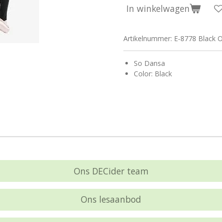
In winkelwagen
Artikelnummer:
E-8778 Black O
So Dansa
Color: Black
Ons DECider team
Ons lesaanbod