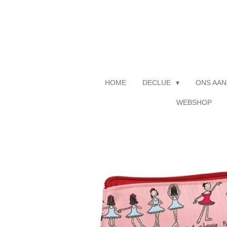
Ga
direct
naar
de
hoofdinhoud
HOME
DECLUE
ONS AAN
WEBSHOP