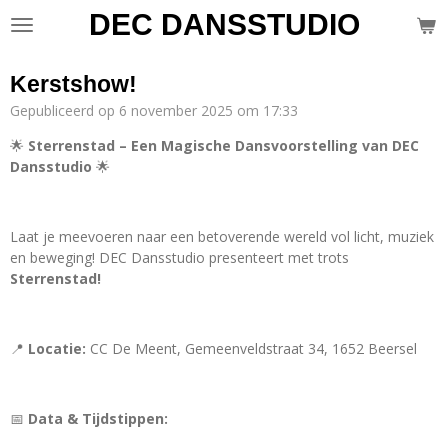
DEC DANSSTUDIO
Ga
direct
naar
Kerstshow!
de
hoofdinhoud
Gepubliceerd op 6 november 2025 om 17:33
🌟
Sterrenstad – Een Magische Dansvoorstelling van DEC
Dansstudio
🌟
Laat je meevoeren naar een betoverende wereld vol licht, muziek
en beweging! DEC Dansstudio presenteert met trots
Sterrenstad!
📍
Locatie:
CC De Meent, Gemeenveldstraat 34, 1652 Beersel
📅
Data & Tijdstippen: