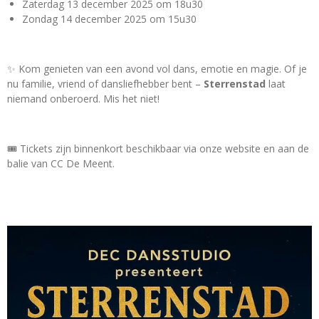
Zaterdag 13 december 2025 om 18u30
Zondag 14 december 2025 om 15u30
✨ Kom genieten van een avond vol dans, emotie en magie. Of je
nu familie, vriend of dansliefhebber bent –
Sterrenstad
laat
niemand onberoerd. Mis het niet!
🎟️ Tickets zijn binnenkort beschikbaar via onze website en aan de
balie van CC De Meent.